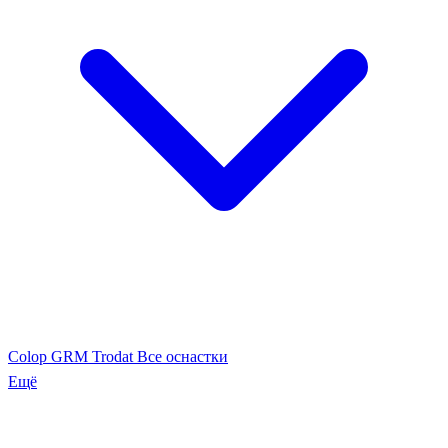
Colop
GRM
Trodat
Все оснастки
Ещё