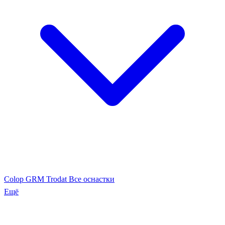
Colop
GRM
Trodat
Все оснастки
Ещё