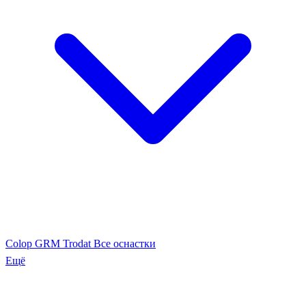
Colop
GRM
Trodat
Все оснастки
Ещё