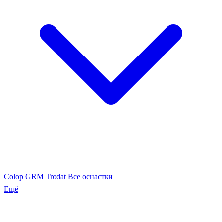
Colop
GRM
Trodat
Все оснастки
Ещё