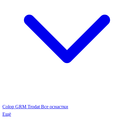
Colop
GRM
Trodat
Все оснастки
Ещё