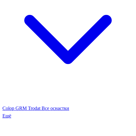
Colop
GRM
Trodat
Все оснастки
Ещё