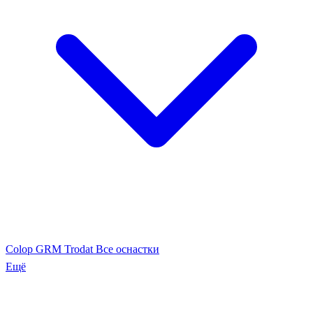
Colop
GRM
Trodat
Все оснастки
Ещё