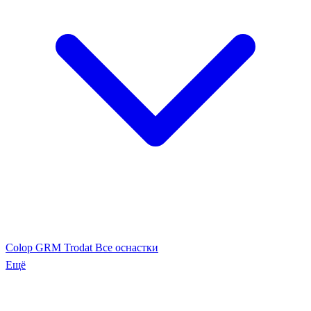
Colop
GRM
Trodat
Все оснастки
Ещё