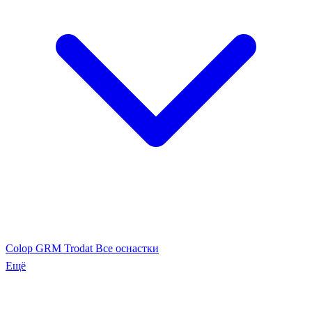
Colop
GRM
Trodat
Все оснастки
Ещё