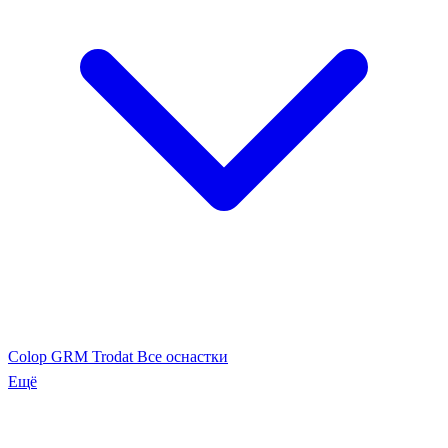
Colop
GRM
Trodat
Все оснастки
Ещё