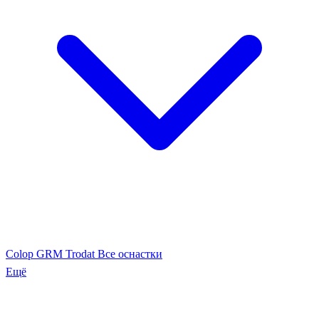
Colop
GRM
Trodat
Все оснастки
Ещё