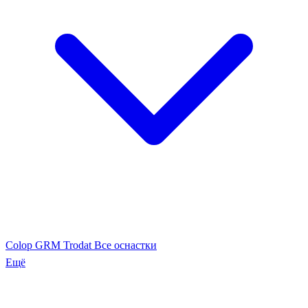
Colop
GRM
Trodat
Все оснастки
Ещё