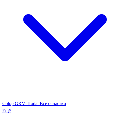
Colop
GRM
Trodat
Все оснастки
Ещё