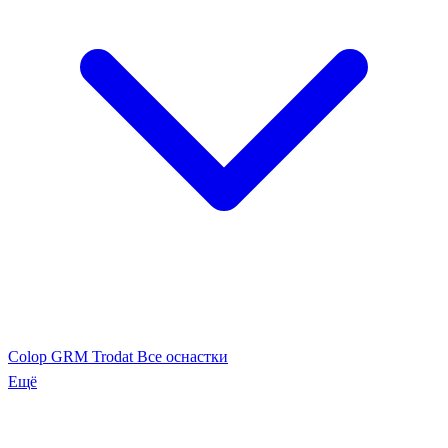
Colop
GRM
Trodat
Все оснастки
Ещё