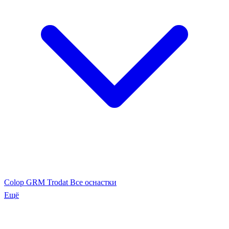
Colop
GRM
Trodat
Все оснастки
Ещё