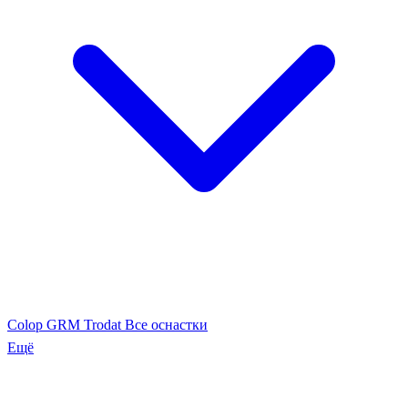
Colop
GRM
Trodat
Все оснастки
Ещё