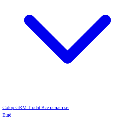
Colop
GRM
Trodat
Все оснастки
Ещё