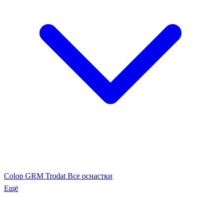
Colop
GRM
Trodat
Все оснастки
Ещё