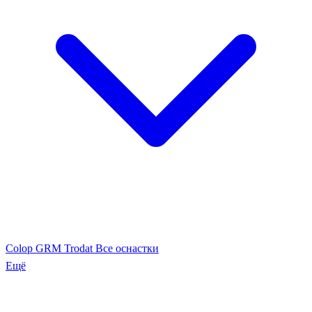
Colop
GRM
Trodat
Все оснастки
Ещё