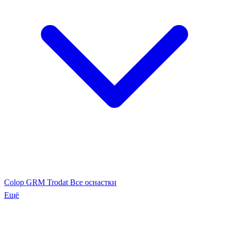
Colop
GRM
Trodat
Все оснастки
Ещё