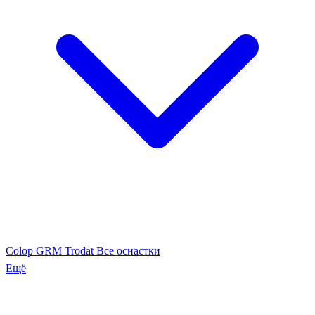
Colop
GRM
Trodat
Все оснастки
Ещё