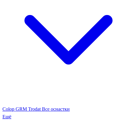
Colop
GRM
Trodat
Все оснастки
Ещё