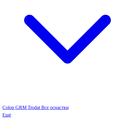
Colop
GRM
Trodat
Все оснастки
Ещё