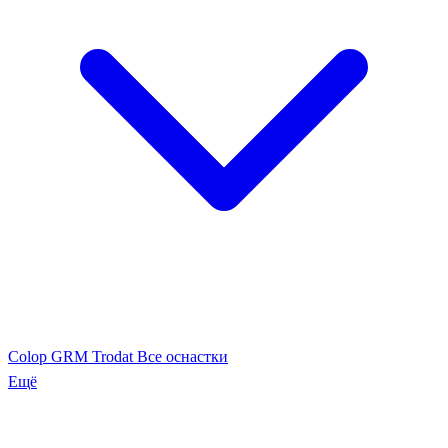
Colop
GRM
Trodat
Все оснастки
Ещё