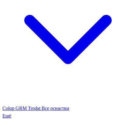
Colop
GRM
Trodat
Все оснастки
Ещё