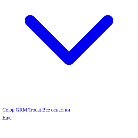
Colop
GRM
Trodat
Все оснастки
Ещё