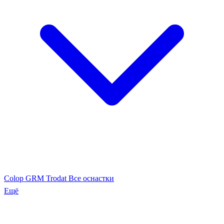
Colop
GRM
Trodat
Все оснастки
Ещё