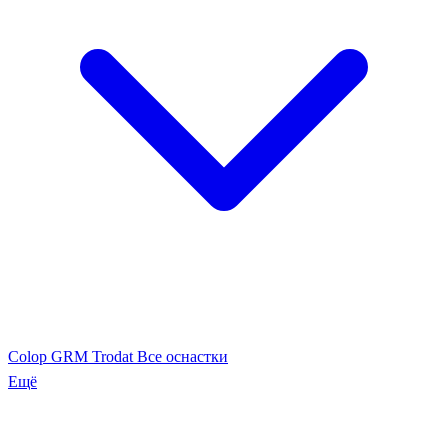
Colop
GRM
Trodat
Все оснастки
Ещё