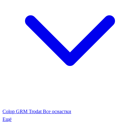
Colop
GRM
Trodat
Все оснастки
Ещё