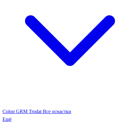
Colop
GRM
Trodat
Все оснастки
Ещё